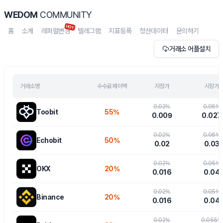
WEDOM
COMMUNITY
HOT
홈
소개
레퍼럴변경
텔레그램
지표등록
청산데이터
문의하기
거래소 어플설치
거래소명
수수료 페이백
지정가
시장가
0.02
%
0.06
%
Toobit
55%
0.009
0.027
0.02
%
0.06
%
Echobit
50%
0.02
0.03
0.02
%
0.05
%
OKX
20%
0.016
0.04
0.02
%
0.05
%
Binance
20%
0.016
0.04
0.02
%
0.055
%